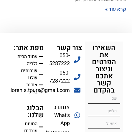
קרא עוד »
קומפוזיציה
השאירו
צור קשר
מפת אתר:
את
050-
עמוד הבית
הפרטים
5287222
גלריה
וניצור
שירותים
050-
אתכם
שלנו
7287222
קשר
אודות
בהקדם
lorenis.tours@gmail.com
בלוג
הבלוג
אנחנו ב
שלנו:
What's
App
הסעות
עובדים