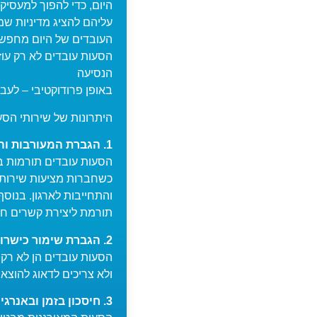
היום, כדי להפוך למעסיק
עליהם להציג מדיניות שמד
העובדים של היום מחפשי
הסעות עובדים לא רק עו
הנסיעה
באופן פרודוקטיבי – לעבוד
היתרונות של שירותי הסע
1. הגברת המעורבות והנאמנות של העובדים:
הסעות עובדים תורמות 
כשחברות מציעות שירותי 
והתחייבות לארגון. בנו
תורמת ליצירת קשרים חב
2. הגברת שימור כישרונות מקצועיים:
הסעות עובדים הן לא רק 
ולא צריכים לדאוג להוצאו
3. חיסכון בזמן ובאנרגיה ושמירה על זמני עבודה: