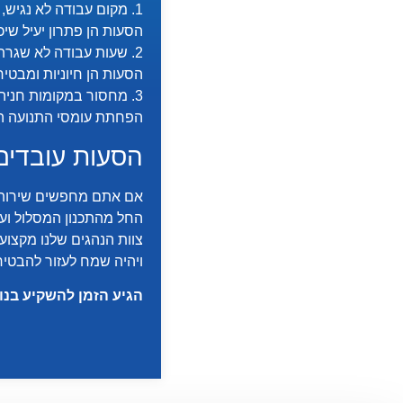
1. מקום עבודה לא נגיש, מקום עבודה הממוקם באזור מרוחק או שקשה להגיע אליו בתחבורה ציבורית,
הסעות הן פתרון יעיל שיכ
2. שעות עבודה לא שגרתיות בלילות: כאשר העובדים נדרשים לעבוד בשעות בהן אין תחבורה ציבורית זמינה,
הסעות הן חיוניות ומבטי
3. מחסור במקומות חניה במקום העבודה, הסעות יכולות להוות פתרון יעיל ועדיף על חיפוש מקום חניה.
הפחתת עומסי התנועה הן
הסעות עובדים
אם אתם מחפשים שירותי ה
החל מהתכנון המסלול ועד
צוות הנהגים שלנו מקצוע
ויהיה שמח לעזור להבטי
הגיע הזמן להשקיע בנוח