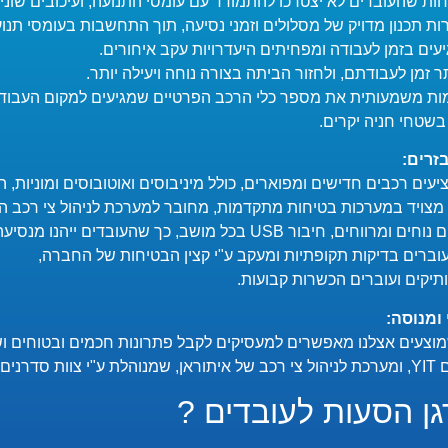
ת שהעובדים לא יצטרכו להתמודד עם עומסי התנועה, ועיכובים שוני
 תכנון מדויק של מסלולים וזמני נסיעה, תוך התחשבות בעומסי תנוע
עים בזמן לעבודה ומפחיתים היעדרויות עקב איחורים.
ר זמן לעבודתם, ולחזור הביתה בצורה נוחה ויעילה יותר.
ות משמעותית את מספר כלי הרכב הפרטיים שמגיעים למקום העבודה
שטחי חניה יקרים.
יעים רכבים חדישים ומפוארים, כולל מיניבוסים ואוטובוסים ומוניות,
 מצויד במערכות בטיחות מתקדמות, מחובר למערכת לניהול צי רכב
US בכל מושב, כך שהעובדים ייהנו מנסיעה נוחה ומרגיעה.
עוברים בדיקות תקופתיות ומעקב ע"י קצין הבטיחות של החברה,
ותיקים ועוברים הכשרות קבועות.
מוצעים אצלנו מאפשרים למעסיקים לקבל פתרונות חכמים ובטוחים ו
מנוסה,
גן הסעות לעובדים ?