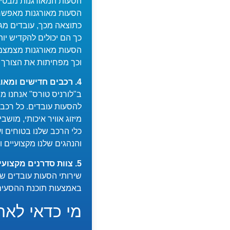
הסעות המאורגנות מבטיחו
הסעות מאורגנות מאפשרות
כתוצאה מכך, עובדים מגי
כך הם יכולים להקדיש יות
הסעות מאורגנות מצמצמ
וכך מפחיתות את הצורך ב
4. רכבים חדישים ומאובזרים:
ב"לורניס טורס" אנחנו מצ
להסעות עובדים. כל רכב
מיזוג אוויר איכותי, מושבים נוחים ומרווחים, חיבור B
כלי הרכב שלנו בטוחים ו
והנהגים שלנו מקצועיים ו
5. צוות סדרנים מקצועי ומנוסה:
שירותי הסעות עובדים ש
באמצעות תוכנת ההסעים YIT, ומערכת לניהול צי רכב של איתוראן, שמנוהלת ע"י צוות סדרנים מקצועי ו
מי כדאי לאר