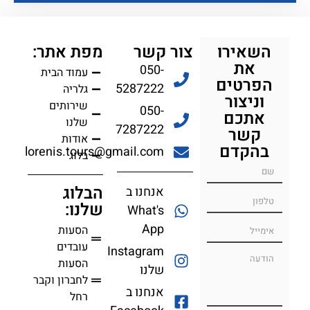
השאירו
צור קשר
מפת אתר:
את
050-
עמוד הבית
הפרטים
5287222
גלריה
וניצור
שירותים
050-
אתכם
שלנו
7287222
קשר
אודות
בהקדם
lorenis.tours@gmail.com
בלוג
הבלוג
אנחנו ב
שלנו:
What's
App
הסעות
עובדים
Instagram
הסעות
שלנו
לחברון וקבר
אנחנו ב
רחל