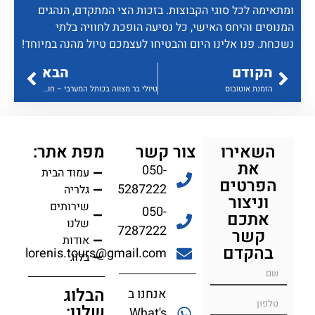
ומתאימה לכל סוגי הקבוצות. בזכות הצי המתקדם, הנהגים
המנוסים והיחס האישי, כל נסיעה הופכת לחוויה בלתי
נשכחת. פנו אלינו היום והבטיחו לעצמכם טיול מהנה במיוחד!
הקודם
הבא
הזמנת אוטובוס
טיולי בר מצווה בכותל המערבי – חוויה בלתי נשכחת עם "לורניס טורס"
השאירו
צור קשר
מפת אתר:
את
050-
עמוד הבית
הפרטים
5287222
גלריה
וניצור
שירותים
050-
אתכם
שלנו
7287222
קשר
אודות
בהקדם
lorenis.tours@gmail.com
בלוג
הבלוג
אנחנו ב
שלנו:
What's